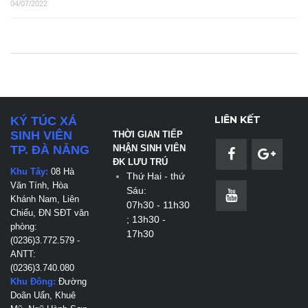
04/07/2022
LIÊN KẾT
KÝ TÚC XÁ
SINH VIÊN
THỜI GIAN TIẾP
TP. ĐÀ NẴNG
NHẬN SINH VIÊN
ĐK LƯU TRÚ
Khu Tây:
08 Hà
Thứ Hai - thứ
Văn Tính, Hòa
Sáu:
Khánh Nam, Liên
07h30 - 11h30
Chiểu, ĐN
SĐT văn
; 13h30 -
phòng:
17h30
(0236)3.772.579 -
ANTT:
(0236)3.740.080
Khu Đông:
Đường
Doãn Uẩn, Khuê