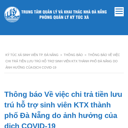
KÝ TÚC XÁ SINH VIÊN TP. ĐÀ NẴNG
>
THÔNG BÁO
>
THÔNG BÁO VỀ VIỆC
CHI TRẢ TIỀN LƯU TRÚ HỖ TRỢ SINH VIÊN KTX THÀNH PHỐ ĐÀ NẴNG DO
ẢNH HƯỞNG CỦA DỊCH COVID-19
Thông báo Về việc chi trả tiền lưu
trú hỗ trợ sinh viên KTX thành
phố Đà Nẵng do ảnh hưởng của
dịch COVID-19