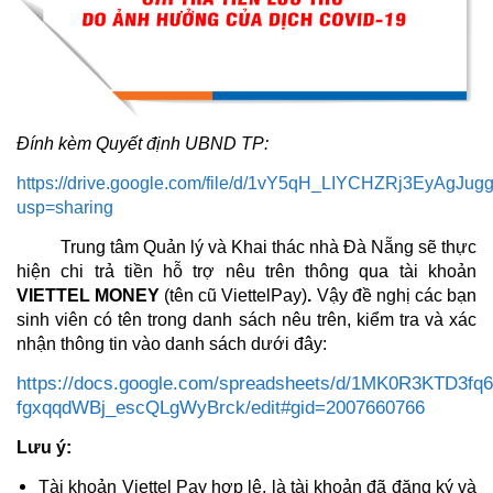
Đính kèm Quyết định UBND TP:
https://drive.google.com/file/d/1vY5qH_LIYCHZRj3EyAgJu
usp=sharing
Trung tâm Quản lý và Khai thác nhà Đà Nẵng sẽ thực
hiện chi trả tiền hỗ trợ nêu trên thông qua tài khoản
VIETTEL MONEY
(tên cũ ViettelPay)
.
Vậy đề nghị các bạn
sinh viên có tên trong danh sách nêu trên, kiểm tra và xác
nhận thông tin vào danh sách dưới đây:
https://docs.google.com/spreadsheets/d/1MK0R3KTD3fq
fgxqqdWBj_escQLgWyBrck/edit#gid=2007660766
Lưu ý:
Tài khoản Viettel Pay hợp lệ, là tài khoản đã đăng ký và