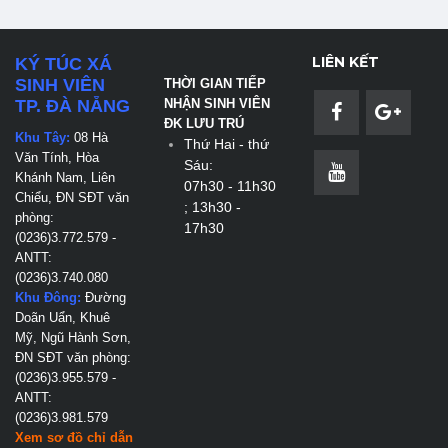
LIÊN KẾT
KÝ TÚC XÁ
SINH VIÊN
THỜI GIAN TIẾP
TP. ĐÀ NẴNG
NHẬN SINH VIÊN
ĐK LƯU TRÚ
Khu Tây:
08 Hà
Thứ Hai - thứ
Văn Tính, Hòa
Sáu:
Khánh Nam, Liên
07h30 - 11h30
Chiểu, ĐN
SĐT văn
; 13h30 -
phòng:
17h30
(0236)3.772.579 -
ANTT:
(0236)3.740.080
Khu Đông:
Đường
Doãn Uẩn, Khuê
Mỹ, Ngũ Hành Sơn,
ĐN
SĐT văn phòng:
(0236)3.955.579 -
ANTT:
(0236)3.981.579
Xem sơ đồ chỉ dẫn