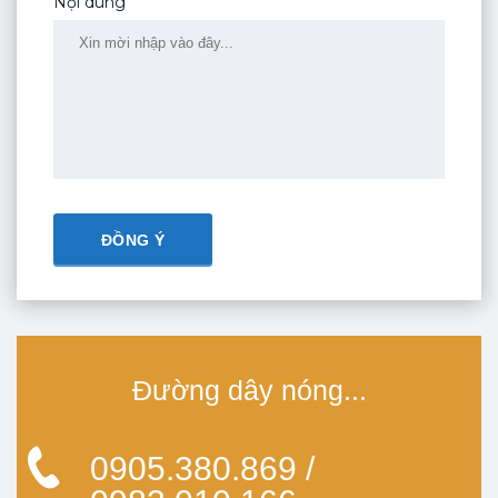
Nội dung
Đường dây nóng...
0905.380.869 /