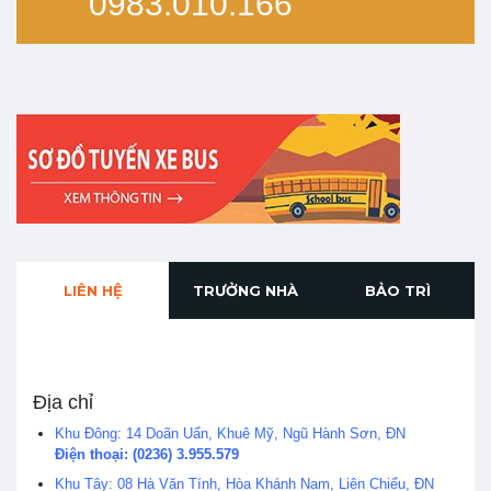
0983.010.166
LIÊN HỆ
TRƯỞNG NHÀ
BẢO TRÌ
Địa chỉ
Khu Đông: 14 Doãn Uẩn, Khuê Mỹ, Ngũ Hành Sơn, ĐN
Điện thoại: (0236) 3.955.579
Khu Tây: 08 Hà Văn Tính, Hòa Khánh Nam, Liên Chiểu, ĐN