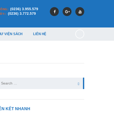
(0236) 3.955.579
ĐÔNG:
(0236) 3.772.579
ÂY::
HƯ VIỆN SÁCH
LIÊN HỆ
arch
:
IÊN KẾT NHANH