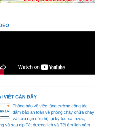
IDEO
I VIẾT GẦN ĐÂY
Thông báo về việc tăng cường công tác
đảm bảo an toàn về phòng cháy chữa cháy
và cứu nạn cứu hộ tại ký túc xá trước,
ong và sau dịp Tết dương lịch và Tết âm lịch năm