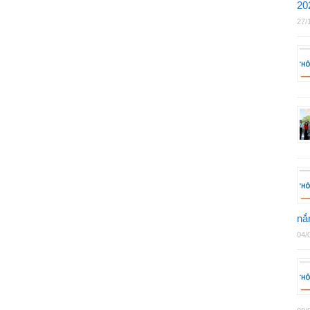
20
27/
nắ
04/