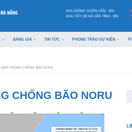
KHU ĐÔNG: DOÃN UẨN - ĐN
KHU TÂY: 08 HÀ VĂN TÍNH - ĐN
T
X
BẢNG GIÁ
TIN TỨC
PHONG TRÀO-SỰ KIỆN
T
 BÁO PHÒNG CHỐNG BÃO NORU
NG CHỐNG BÃO NORU
Se
for
L