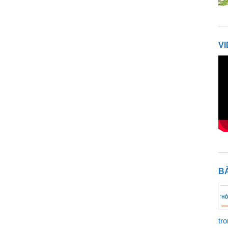
V
BÀ
tr