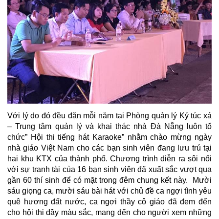
Với lý do đó đều đặn mỗi năm tại Phòng quản lý Ký túc xá
– Trung tâm quản lý và khai thác nhà Đà Nẵng luôn tổ
chức” Hội thi tiếng hát Karaoke” nhằm chào mừng ngày
nhà giáo Việt Nam cho các bạn sinh viên đang lưu trú tại
hai khu KTX của thành phố. Chương trình diễn ra sôi nổi
với sự tranh tài của 16 bạn sinh viên đã xuất sắc vượt qua
gần 60 thí sinh để có mặt trong đêm chung kết này. Mười
sáu giọng ca, mười sáu bài hát với chủ đề ca ngợi tình yêu
quê hương đất nước, ca ngợi thầy cô giáo đã đem đến
cho hội thi đầy màu sắc, mang đến cho người xem những