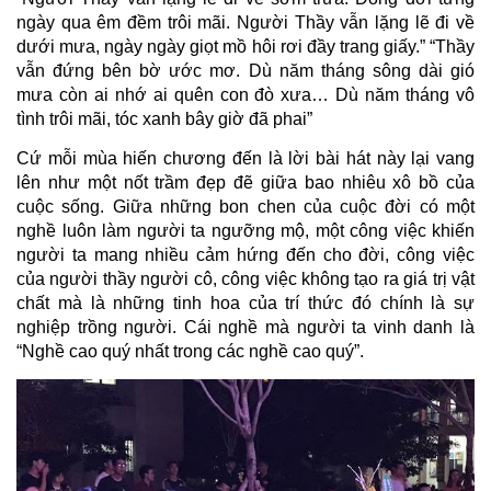
ngày qua êm đềm trôi mãi. Người Thầy vẫn lặng lẽ đi về
dưới mưa, ngày ngày giọt mồ hôi rơi đầy trang giấy.” “Thầy
vẫn đứng bên bờ ước mơ. Dù năm tháng sông dài gió
mưa còn ai nhớ ai quên con đò xưa… Dù năm tháng vô
tình trôi mãi, tóc xanh bây giờ đã phai”
Cứ mỗi mùa hiến chương đến là lời bài hát này lại vang
lên như một nốt trầm đẹp đẽ giữa bao nhiêu xô bồ của
cuộc sống. Giữa những bon chen của cuộc đời có một
nghề luôn làm người ta ngưỡng mộ, một công việc khiến
người ta mang nhiều cảm hứng đến cho đời, công việc
của người thầy người cô, công việc không tạo ra giá trị vật
chất mà là những tinh hoa của trí thức đó chính là sự
nghiệp trồng người. Cái nghề mà người ta vinh danh là
“Nghề cao quý nhất trong các nghề cao quý”.