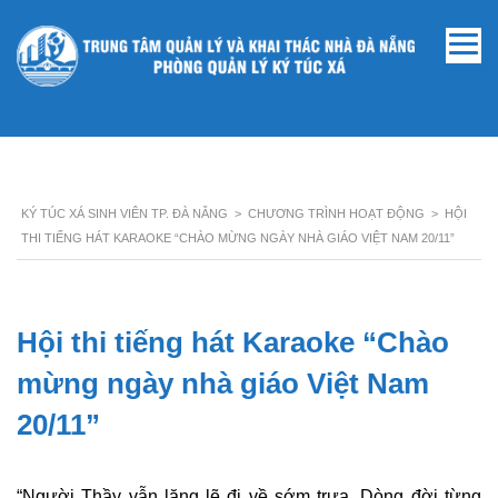
KÝ TÚC XÁ SINH VIÊN TP. ĐÀ NẴNG
>
CHƯƠNG TRÌNH HOẠT ĐỘNG
>
HỘI
THI TIẾNG HÁT KARAOKE “CHÀO MỪNG NGÀY NHÀ GIÁO VIỆT NAM 20/11”
Hội thi tiếng hát Karaoke “Chào
mừng ngày nhà giáo Việt Nam
20/11”
“Người Thầy vẫn lặng lẽ đi về sớm trưa. Dòng đời từng