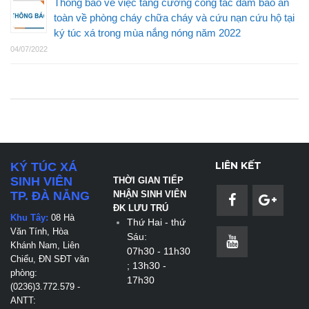
Thông báo về việc tăng cường công tác đảm bảo an
toàn về phòng cháy chữa cháy và cứu nạn cứu hộ tại
ký túc xá trong mùa nắng nóng năm 2022
04/07/2022
LIÊN KẾT
KÝ TÚC XÁ
SINH VIÊN
THỜI GIAN TIẾP
TP. ĐÀ NẴNG
NHẬN SINH VIÊN
ĐK LƯU TRÚ
Khu Tây:
08 Hà
Thứ Hai - thứ
Văn Tính, Hòa
Sáu:
Khánh Nam, Liên
07h30 - 11h30
Chiểu, ĐN
SĐT văn
; 13h30 -
phòng:
17h30
(0236)3.772.579 -
ANTT: