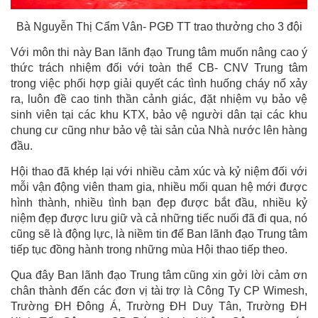
Bà Nguyễn Thị Cẩm Vân- PGĐ TT trao thưởng cho 3 đội
Với môn thi này Ban lãnh đạo Trung tâm muốn nâng cao ý
thức trách nhiệm đối với toàn thể CB- CNV Trung tâm
trong việc phối hợp giải quyết các tình huống cháy nổ xảy
ra, luôn đề cao tinh thần cảnh giác, đặt nhiệm vụ bảo vệ
sinh viên tại các khu KTX, bảo vệ người dân tại các khu
chung cư cũng như bảo vệ tài sản của Nhà nước lên hàng
đầu.
Hội thao đã khép lại với nhiều cảm xúc và kỷ niệm đối với
mỗi vận động viên tham gia, nhiều mối quan hệ mới được
hình thành, nhiều tình bạn đẹp được bắt đầu, nhiều kỷ
niệm đẹp được lưu giữ và cả những tiếc nuối đã đi qua, nó
cũng sẽ là động lực, là niềm tin để Ban lãnh đạo Trung tâm
tiếp tục đồng hành trong những mùa Hội thao tiếp theo.
Qua đây Ban lãnh đạo Trung tâm cũng xin gởi lời cảm ơn
chân thành đến các đơn vị tài trợ là Công Ty CP Wimesh,
Trường ĐH Đông Á, Trường ĐH Duy Tân, Trường ĐH