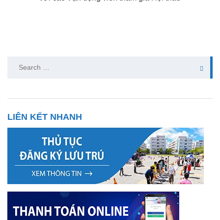
Search
for:
LIÊN KẾT NHANH