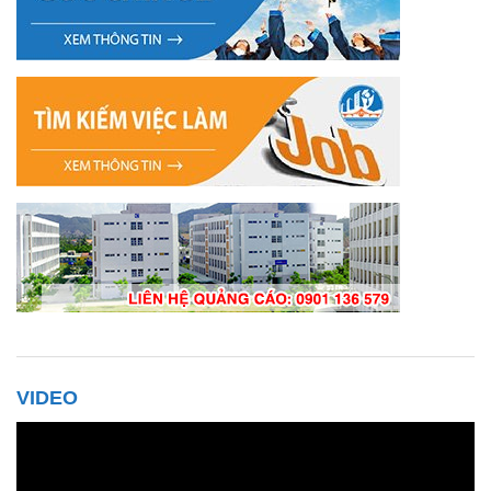
VIDEO