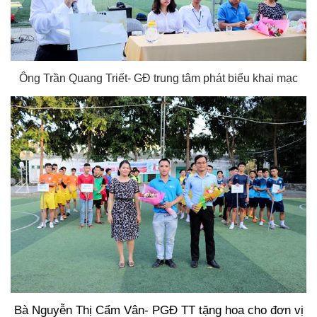
Ông Trần Quang Triết- GĐ trung tâm phát biểu khai mạc
Bà Nguyễn Thị Cẩm Vân- PGĐ TT tặng hoa cho đơn vị