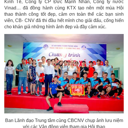
Kinh Tế, Công ty CP Đức Mạnh Nhân, Công ty nước
Vinad… đã đồng hành cùng KTX tạo nên một mùa Hội
thao thành công tốt đẹp, cảm ơn toàn thể các bạn sinh
viên, CB- CNV đã thi đầu hết mình cho giải đấu, cống hiến
cho khán giả những hình ảnh đẹp và đầy cảm xúc.
Ban Lãnh đạo Trung tâm cùng CBCNV chụp ảnh lưu niệm
với các Vận động viên tham gia Hội thao